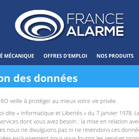
TÉ MÉCANIQUE
OFFRES D'EMPLOI
NOS PRODUITS
ion des données
PRO veille à protéger au mieux votre vie privée.
 loi dite « Informatique et Libertés » du 7 janvier 1978
services dont vous avez besoin : la mise en relation a
es nous ne divulguons pas ni ne revendons ces donnée
onnées exclusivement pour vous fournir les services pro