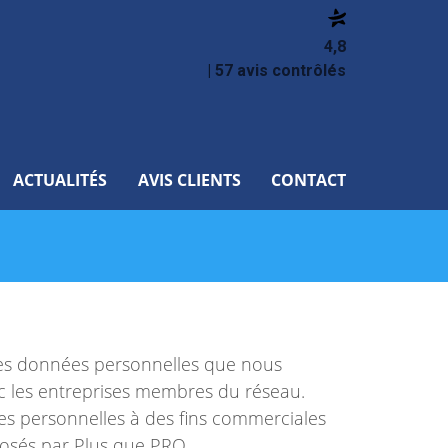
4,8
| 57 avis contrôlés
ACTUALITÉS
AVIS CLIENTS
CONTACT
. Les données personnelles que nous
vec les entreprises membres du réseau.
s personnelles à des fins commerciales
posés par Plus que PRO.