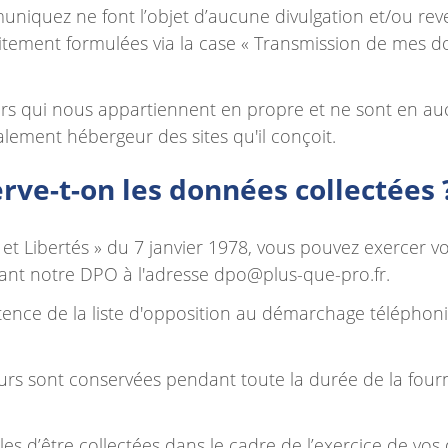
quez ne font l’objet d’aucune divulgation et/ou reven
tement formulées via la case « Transmission de mes do
rs qui nous appartiennent en propre et ne sont en auc
lement hébergeur des sites qu'il conçoit.
ve-t-on les données collectées 
 et Libertés » du 7 janvier 1978, vous pouvez exercer v
ctant notre DPO à l'adresse
dpo@plus-que-pro.fr
.
stence de la liste d'opposition au démarchage téléphoni
urs sont conservées pendant toute la durée de la fourn
 d’être collectées dans le cadre de l’exercice de vos d