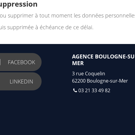
suppression
u supprimer à tout moment les données personnelles
is supprimée à échéance de ce délai.
AGENCE BOULOGNE-SU
FACEBOOK
MER
3 rue Coquelin
62200
Boulogne-sur-Mer
LINKEDIN
03 21 33 49 82